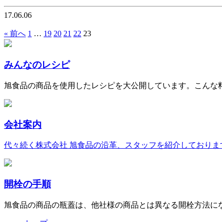
17.06.06
« 前へ
1
…
19
20
21
22
23
みんなのレシピ
旭食品の商品を使用したレシピを大公開しています。こんな
会社案内
代々続く株式会社 旭食品の沿革、スタッフを紹介しておりま
開栓の手順
旭食品の商品の瓶蓋は、他社様の商品とは異なる開栓方法に