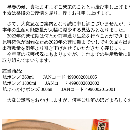
早春の候、貴社ますますご繁栄のこととお慶び申し上げま
平素は格段のご厚情を賜り、厚くお礼申し上げます。
さて、大変急なご案内となり誠に申し訳ございませんが、 2
本年の生産可能数量が大幅に減少する見込みとなりました。
2022年の繁忙期は何とか前年通り生産を行うことができま
原料確保が困難なため2023年の繁忙期まで少しでも欠品を
出荷数量を例年より引き下げさせていただきたく存じます。
今年度の収穫状況にもよりますが、これまでの生産数量に
取り組んでまいります。
該当商品:
旭ポンズ 360ml JANコード 4990002001005
旭ポンズ 1800ml JANコード 4990002002002
旭ぶっかけポンズ 360ml JANコード 4990002012001
大変ご迷惑をおかけしますが、何卒ご理解のほどよろしく